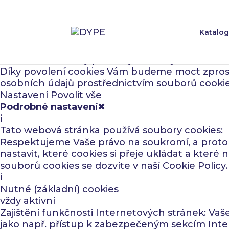
Katalog
Tato webová stránka používá soubory cookies
Ano, i naše stránky používají soubory cookies. 
Díky povolení cookies Vám budeme moct zprostře
osobních údajů prostřednictvím souborů cookie
Nastavení
Povolit vše
Podrobné nastavení
✖
i
Tato webová stránka používá soubory cookies:
Respektujeme Vaše právo na soukromí, a proto
nastavit, které cookies si přeje ukládat a které
souborů cookies se dozvíte v naší
Cookie Policy
.
i
Nutné (základní) cookies
vždy aktivní
Zajištění funkčnosti Internetových stránek: Va
jako např. přístup k zabezpečeným sekcím Inte