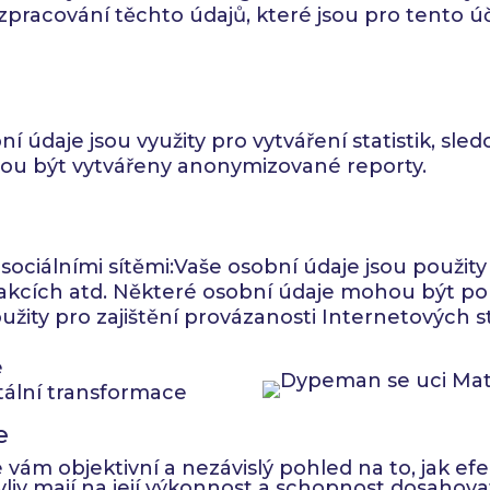
z zpracování těchto údajů, které jsou pro tento
ní údaje jsou využity pro vytváření statistik, sl
hou být vytvářeny anonymizované reporty.
sociálními sítěmi:Vaše osobní údaje jsou použit
akcích atd. Některé osobní údaje mohou být použ
ity pro zajištění provázanosti Internetových st
e
itální transformace
e
vám objektivní a nezávislý pohled na to, jak efek
vliv mají na její výkonnost a schopnost dosahovat