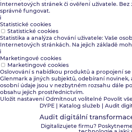
Internetových stránek či ověření uživatele. Be
správně fungovat.
i
Statistické cookies
Statistické cookies
Statistika a analýza chování uživatele: Vaše osob
Internetových stránkách. Na jejich základě mo
i
Marketingové cookies
Marketingové cookies
Oslovování s nabídkou produktů a propojení se 
Glenmark a jiných subjektů, odebíraní novinek, 
osobní údaje jsou v nezbytném rozsahu dále použ
obsahu jejich prostřednictvím.
Uložit nastavení
Odmítnout volitelné
Povolit vš
DYPE
|
Katalog služeb
|
Audit dig
Audit digitální transformac
Digitalizujete firmu? Poskytneme 
technologie a jaký 