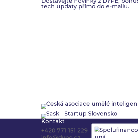
Dostávejte novinky z DYPE, bonus
tech updaty přímo do e-mailu.
Kontakt
+420 771 151 229
info@dype.cz