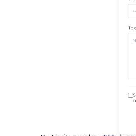
Te
S
n