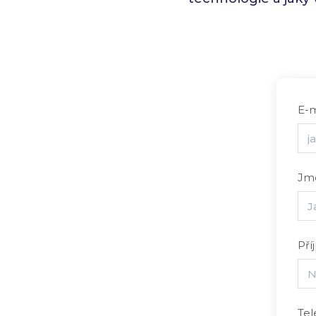
E-m
Jm
Pří
Te