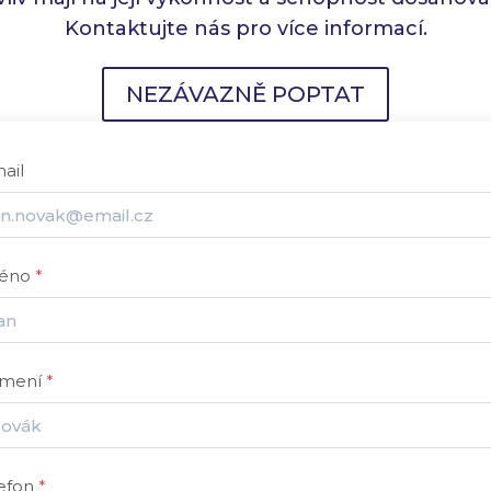
Kontaktujte nás pro více informací.
NEZÁVAZNĚ POPTAT
ail
éno
*
jmení
*
lefon
*