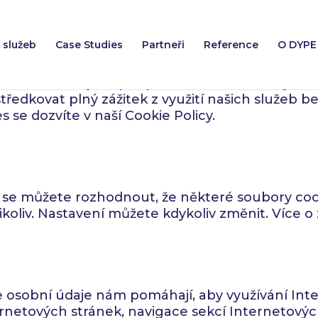
 služeb
Case Studies
Partneři
Reference
O DYPE
Některé z nich jsou pro provoz stránek nezbytné
dkovat plný zážitek z využití našich služeb be
s se dozvíte v naší
Cookie Policy
.
 se můžete rozhodnout, že některé soubory coo
 nikoliv. Nastavení můžete kdykoliv změnit. Více
še osobní údaje nám pomáhají, aby využívání In
rnetových stránek, navigace sekcí Internetovýc