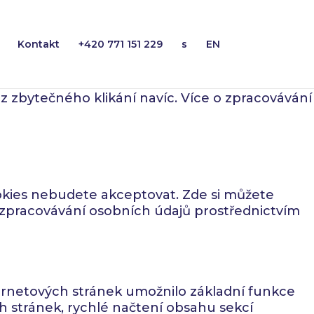
Kontakt
+420 771 151 229
s
EN
, o těch dalších se můžete rozhodnout sami.
z zbytečného klikání navíc. Více o zpracovávání
kies nebudete akceptovat. Zde si můžete
 o zpracovávání osobních údajů prostřednictvím
ternetových stránek umožnilo základní funkce
h stránek, rychlé načtení obsahu sekcí